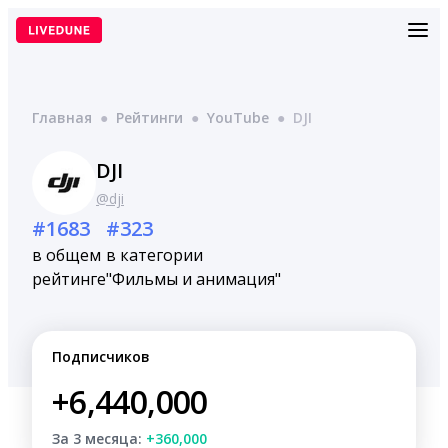
Перейти
к
содержимому
Главная
●
Рейтинги
●
YouTube
●
DJI
DJI
@dji
#1683
#323
в общем
в категории
рейтинге
"Фильмы и анимация"
Подписчиков
+6,440,000
За 3 месяца:
+360,000