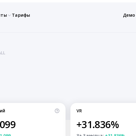
нты
Тарифы
Демо
LL
ий
VR
,099
+31.836%
1,099
За 3 месяца:
+31.836%