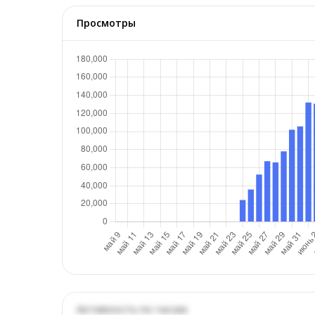
Просмотры
Активность по часам