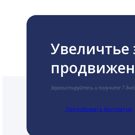
Увеличтье
продвижени
Зарегистируйтесь и получите 7 дне
Попробовать бесплатно