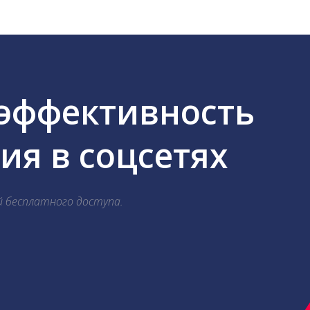
 эффективность
я в соцсетях
й бесплатного доступа.