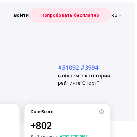
Войти
Попробовать бесплатно
RU
#51092
#3994
в общем
в категории
рейтинге
"Спорт"
DuneScore
+802
За 3 месяца:
+792 (7920%)