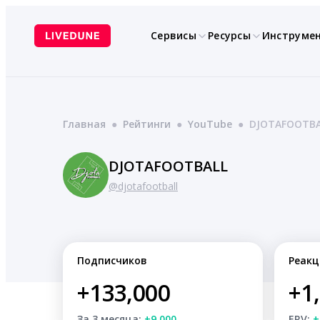
Перейти
к
Сервисы
Ресурсы
Инструме
содержимому
Главная
●
Рейтинги
●
YouTube
●
DJOTAFOOTBA
DJOTAFOOTBALL
@djotafootball
Подписчиков
Реакц
+133,000
+1
За 3 месяца:
+9,000
ERV:
+