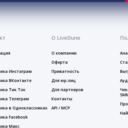
кт
О LiveDune
По
тация
О компании
Ана
Оферта
Ста
ика Инстаграм
Приватность
Выг
ика ВКонтакте
Для юр.лиц
Ауд
ика Тик Ток
Для партнеров
Чек
SM
ика Телеграм
Контакты
Про
ика в Одноклассниках
API / MCP
Най
ика Facebook
ика Макс