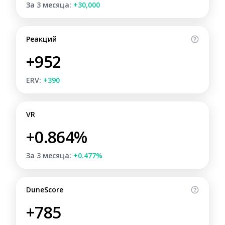
За 3 месяца:
+30,000
Реакций
+952
ERV:
+390
VR
+0.864%
За 3 месяца:
+0.477%
DuneScore
+785