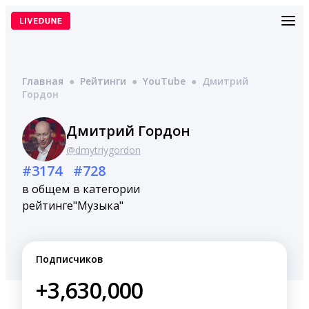
Перейти
к
содержимому
Главная
●
Рейтинги
●
YouTube
●
Дмитрий
Гордон
Дмитрий Гордон
@dmytriygordon
#3174
#728
в общем
в категории
рейтинге
"Музыка"
Подписчиков
+3,630,000