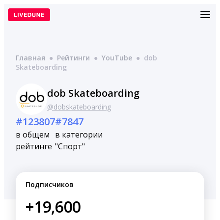
Перейти
к
содержимому
Главная
●
Рейтинги
●
YouTube
●
dob
Skateboarding
dob Skateboarding
@dobskateboarding
#123807
#7847
в общем
в категории
рейтинге
"Спорт"
Подписчиков
+19,600