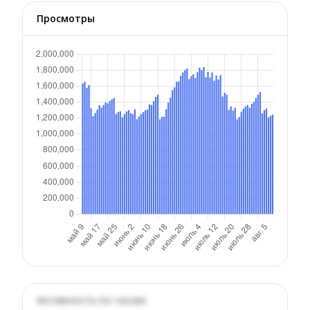
Просмотры
Активность по часам