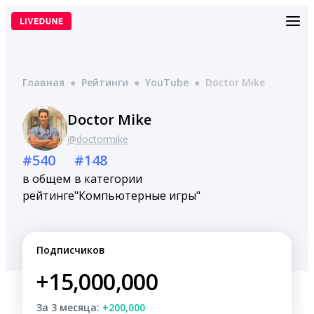
Перейти
к
содержимому
Главная
●
Рейтинги
●
YouTube
●
Doctor Mike
Doctor Mike
@doctormike
#540
#148
в общем
в категории
рейтинге
"Компьютерные игры"
Подписчиков
+15,000,000
За 3 месяца:
+200,000