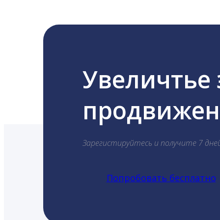
Увеличтье
продвижени
Зарегистируйтесь и получите 7 дне
Попробовать бесплатно