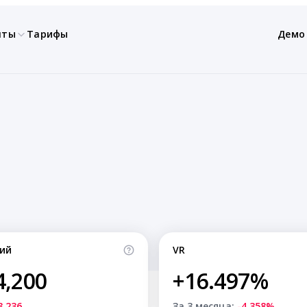
нты
Тарифы
Демо
ий
VR
4,200
+16.497%
3,236
За 3 месяца:
-4.358%