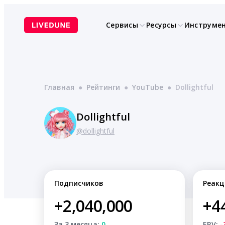
Перейти
к
Сервисы
Ресурсы
Инструме
содержимому
Главная
●
Рейтинги
●
YouTube
●
Dollightful
Dollightful
@dollightful
Подписчиков
Реакц
+2,040,000
+4
За 3 месяца:
0
ERV:
-