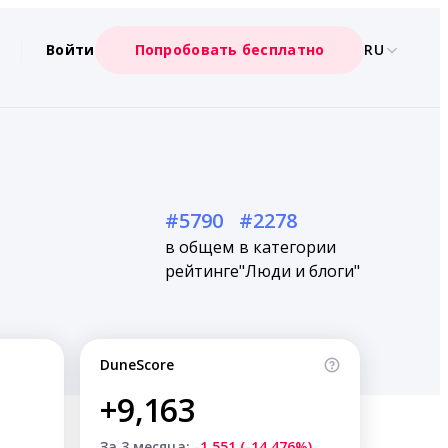
Войти
Попробовать бесплатно
RU
#5790
#2278
в общем
в категории
рейтинге
"Люди и блоги"
DuneScore
+9,163
За 3 месяца:
-1,551 (-14.476%)