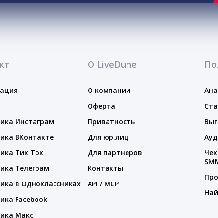
кт
О LiveDune
По
тация
О компании
Ана
Оферта
Ста
ика Инстаграм
Приватность
Выг
ика ВКонтакте
Для юр.лиц
Ауд
ика Тик Ток
Для партнеров
Чек
SM
ика Телеграм
Контакты
Про
ика в Одноклассниках
API / MCP
Най
ика Facebook
ика Макс