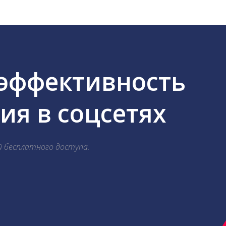
 эффективность
я в соцсетях
й бесплатного доступа.