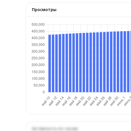
Просмотры
Активность по часам