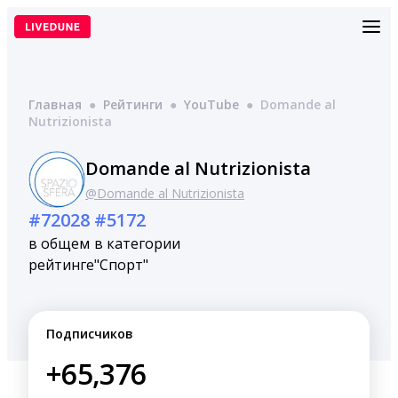
Перейти
к
содержимому
Главная
●
Рейтинги
●
YouTube
●
Domande al
Nutrizionista
Domande al Nutrizionista
@Domande al Nutrizionista
#72028
#5172
в общем
в категории
рейтинге
"Спорт"
Подписчиков
+65,376