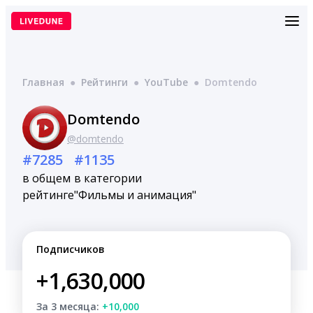
Перейти
к
содержимому
Главная
●
Рейтинги
●
YouTube
●
Domtendo
Domtendo
@domtendo
#7285
#1135
в общем
в категории
рейтинге
"Фильмы и анимация"
Подписчиков
+1,630,000
За 3 месяца:
+10,000