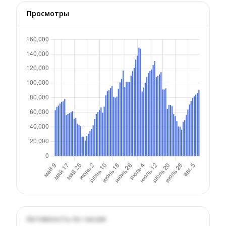
Просмотры
Активность по часам