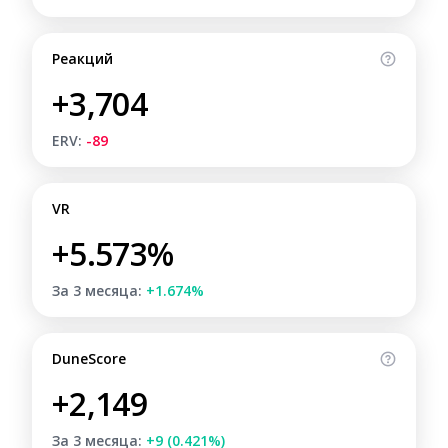
Реакций
+3,704
ERV:
-89
VR
+5.573%
За 3 месяца:
+1.674%
DuneScore
+2,149
За 3 месяца:
+9 (0.421%)