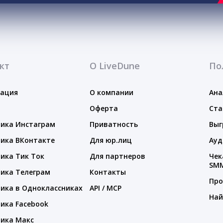
кт
О LiveDune
По
тация
О компании
Ана
Оферта
Ста
ика Инстаграм
Приватность
Выг
ика ВКонтакте
Для юр.лиц
Ауд
ика Тик Ток
Для партнеров
Чек
SM
ика Телеграм
Контакты
Про
ика в Одноклассниках
API / MCP
Най
ика Facebook
ика Макс