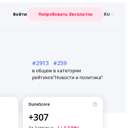
Войти
Попробовать бесплатно
RU
#2913
#259
в общем
в категории
рейтинге
"Новости и политика"
DuneScore
+307
За 3 месяца:
-1 (-0.325%)