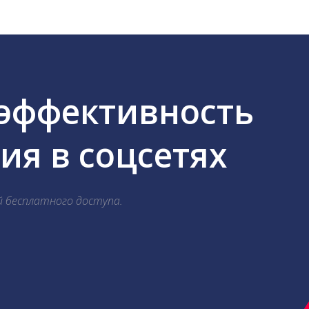
 эффективность
я в соцсетях
й бесплатного доступа.