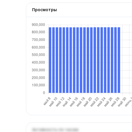
Просмотры
Активность по часам