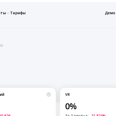
нты
Тарифы
Демо
mp
ий
VR
0%
50,626
За 3 месяца:
-21.824%