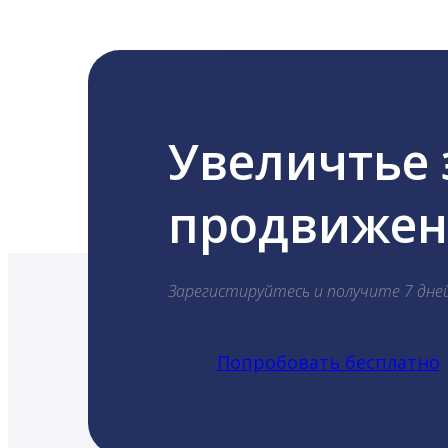
Увеличтье
продвижени
Зарегистируйтесь и получите 7 дне
Попробовать бесплатно