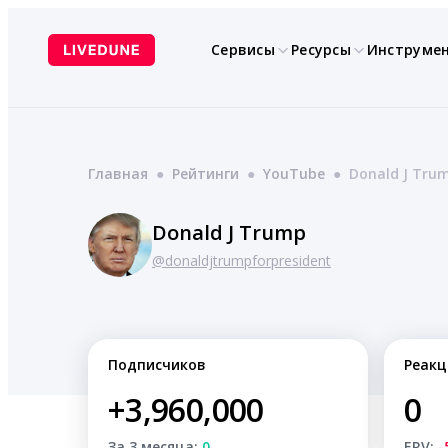
Перейти
к
Сервисы
Ресурсы
Инструме
содержимому
Главная
●
Рейтинги
●
YouTube
●
Donald J Tru
Donald J Trump
@donaldjtrumpforpresident
Подписчиков
Реакц
+3,960,000
0
За 3 месяца:
0
ERV:
-