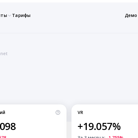
нты
Тарифы
Демо
anet
ий
VR
,098
+19.057%
578
За 3 месяца:
-1.755%