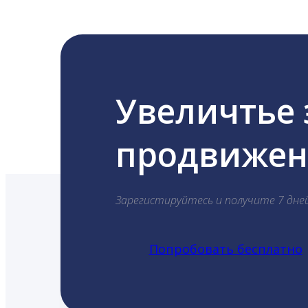
Увеличтье
продвижени
Зарегистируйтесь и получите 7 дне
Попробовать бесплатно