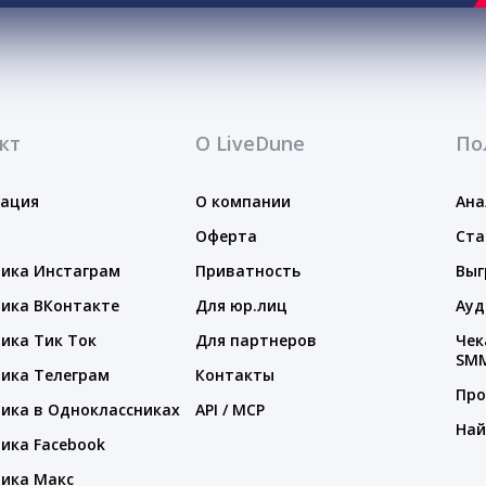
кт
О LiveDune
По
тация
О компании
Ана
Оферта
Ста
ика Инстаграм
Приватность
Выг
ика ВКонтакте
Для юр.лиц
Ауд
ика Тик Ток
Для партнеров
Чек
SM
ика Телеграм
Контакты
Про
ика в Одноклассниках
API / MCP
Най
ика Facebook
ика Макс