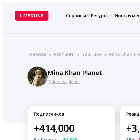
Перейти
к
Сервисы
Ресурсы
Инструме
содержимому
Главная
●
Рейтинги
●
YouTube
●
Mina Khan Pl
Mina Khan Planet
@dr.mina.planet
Подписчиков
Реакц
+414,000
+3
За 3 месяца:
+1,000
ERV:
-