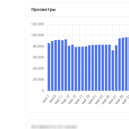
Просмотры
Активность по часам