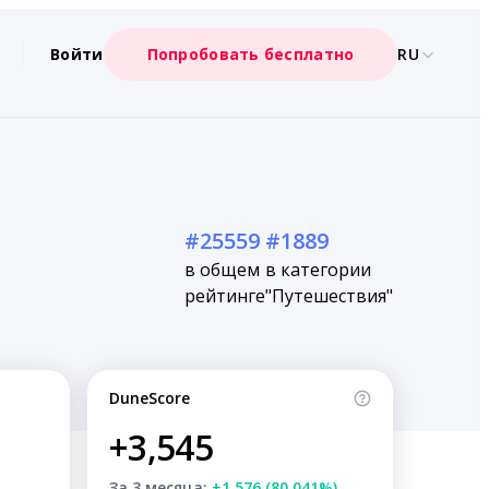
Войти
Попробовать бесплатно
RU
#25559
#1889
в общем
в категории
рейтинге
"Путешествия"
DuneScore
+3,545
За 3 месяца:
+1,576 (80.041%)