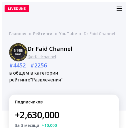
Перейти
к
содержимому
Главная
●
Рейтинги
●
YouTube
●
Dr Faid Channel
Dr Faid Channel
@drfaidchannel
#4452
#2256
в общем
в категории
рейтинге
"Развлечения"
Подписчиков
+2,630,000
За 3 месяца:
+10,000