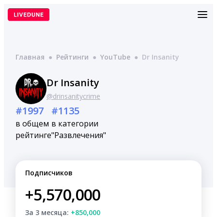
Перейти
к
содержимому
Главная
●
Рейтинги
●
YouTube
●
Dr Insanity
Dr Insanity
@drinsanitycrime
#1997
#1135
в общем
в категории
рейтинге
"Развлечения"
Подписчиков
+5,570,000
За 3 месяца:
+850,000