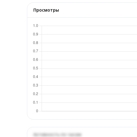
Просмотры
Активность по часам