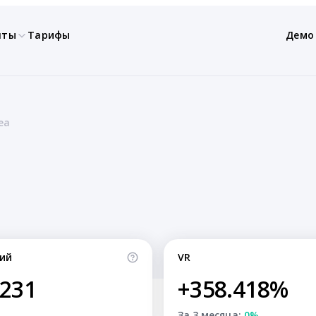
нты
Тарифы
Демо
ea
ий
VR
,231
+358.418%
За 3 месяца:
0%