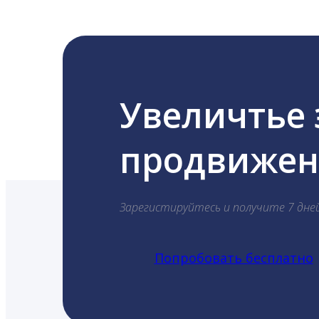
Увеличтье
продвижени
Зарегистируйтесь и получите 7 дне
Попробовать бесплатно