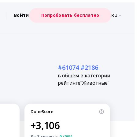
Войти
Попробовать бесплатно
RU
#61074
#2186
в общем
в категории
рейтинге
"Животные"
DuneScore
+3,106
За 3 месяца:
0 (0%)