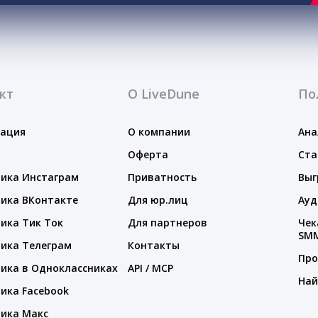
кт
О LiveDune
По
тация
О компании
Ана
Оферта
Ста
ика Инстаграм
Приватность
Выг
ика ВКонтакте
Для юр.лиц
Ауд
ика Тик Ток
Для партнеров
Чек
SM
ика Телеграм
Контакты
Про
ика в Одноклассниках
API / MCP
Най
ика Facebook
ика Макс