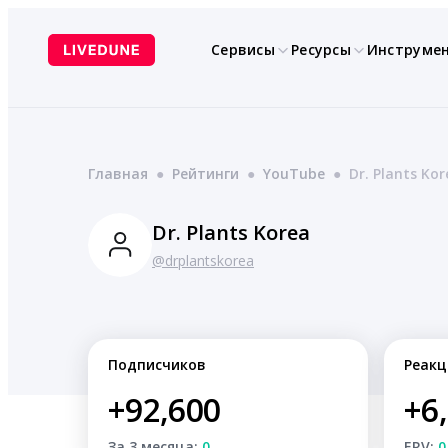
Перейти
к
Сервисы
Ресурсы
Инструме
содержимому
Главная
●
Рейтинги
●
YouTube
●
Dr. Plants Kor
Dr. Plants Korea
@drplantskorea
Подписчиков
Реакц
+92,600
+6
За 3 месяца:
0
ERV:
0