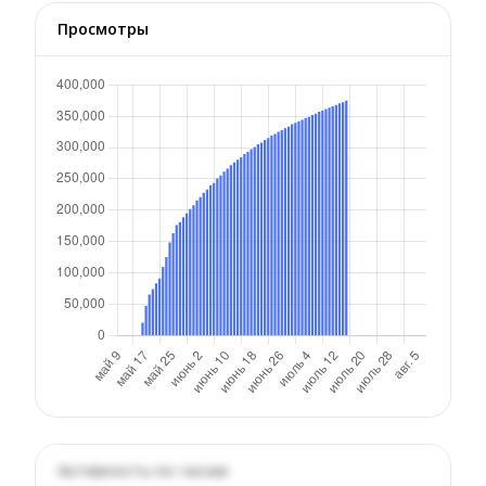
Просмотры
Активность по часам