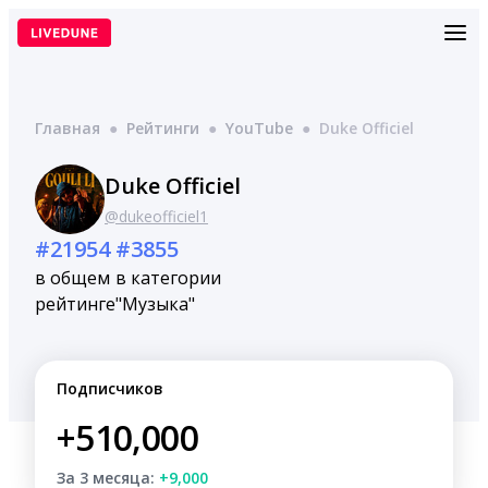
Перейти
к
содержимому
Главная
●
Рейтинги
●
YouTube
●
Duke Officiel
Duke Officiel
@dukeofficiel1
#21954
#3855
в общем
в категории
рейтинге
"Музыка"
Подписчиков
+510,000
За 3 месяца:
+9,000