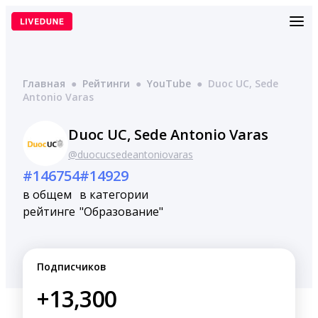
Перейти
к
содержимому
Главная
●
Рейтинги
●
YouTube
●
Duoc UC, Sede
Antonio Varas
Duoc UC, Sede Antonio Varas
@duocucsedeantoniovaras
#146754
#14929
в общем
в категории
рейтинге
"Образование"
Подписчиков
+13,300