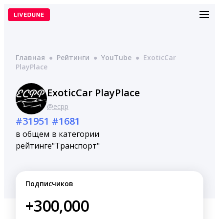
Перейти
к
содержимому
Главная
●
Рейтинги
●
YouTube
●
ExoticCar
PlayPlace
ExoticCar PlayPlace
@ecpp
#31951
#1681
в общем
в категории
рейтинге
"Транспорт"
Подписчиков
+300,000