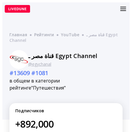
Перейти
к
содержимому
Главная
●
Рейтинги
●
YouTube
●
قناة مصر ـ Egypt
Channel
قناة مصر ـ Egypt Channel
@egychanal
#13609
#1081
в общем
в категории
рейтинге
"Путешествия"
Подписчиков
+892,000