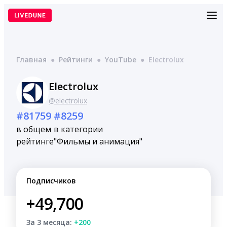
Перейти
к
содержимому
Главная
●
Рейтинги
●
YouTube
●
Electrolux
Electrolux
@electrolux
#81759
#8259
в общем
в категории
рейтинге
"Фильмы и анимация"
Подписчиков
+49,700
За 3 месяца:
+200