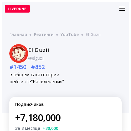
Перейти
к
содержимому
Главная
●
Рейтинги
●
YouTube
●
El Guzii
El Guzii
@elguzii
#1450
#852
в общем
в категории
рейтинге
"Развлечения"
Подписчиков
+7,180,000
За 3 месяца:
+30,000