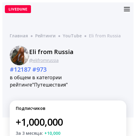
Перейти
к
содержимому
Главная
●
Рейтинги
●
YouTube
●
Eli from Russia
Eli from Russia
@elifromrussia
#12187
#973
в общем
в категории
рейтинге
"Путешествия"
Подписчиков
+1,000,000
За 3 месяца:
+10,000