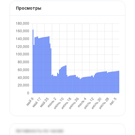
Просмотры
Активность по часам