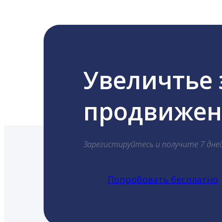
Увеличтье
продвижени
Зарегистируйтесь и получите 7 дне
Попробовать бесплатно