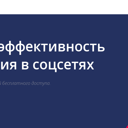
 эффективность
я в соцсетях
й бесплатного доступа.