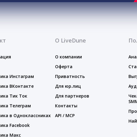
кт
О LiveDune
По
тация
О компании
Ана
Оферта
Ста
ика Инстаграм
Приватность
Выг
ика ВКонтакте
Для юр.лиц
Ауд
ика Тик Ток
Для партнеров
Чек
SM
ика Телеграм
Контакты
Про
ика в Одноклассниках
API / MCP
Най
ика Facebook
ика Макс