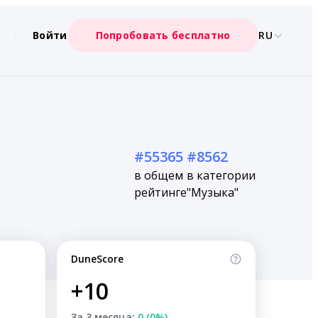
Войти
Попробовать бесплатно
RU
#55365
#8562
в общем
в категории
рейтинге
"Музыка"
DuneScore
+10
За 3 месяца:
0 (0%)