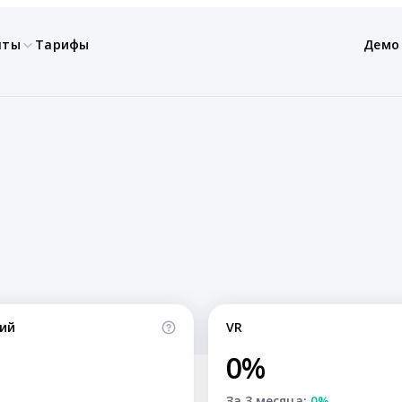
нты
Тарифы
Демо
ий
VR
0%
За 3 месяца:
0%