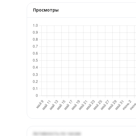
Просмотры
Активность по часам