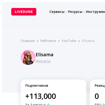
Перейти
к
Сервисы
Ресурсы
Инструме
содержимому
Главная
●
Рейтинги
●
YouTube
●
Elisama
Elisama
@elisama
Подписчиков
Реакц
+113,000
0
За 3 месяца:
0
ERV:
0