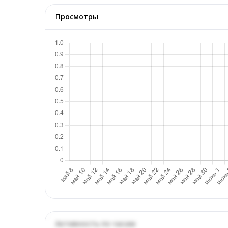
Просмотры
Активность по часам