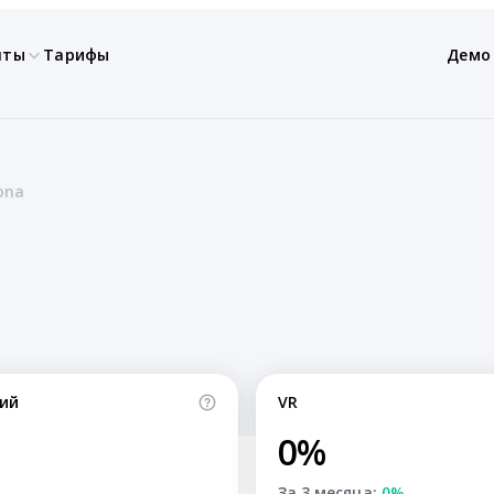
нты
Тарифы
Демо
rona
ий
VR
0%
За 3 месяца:
0%