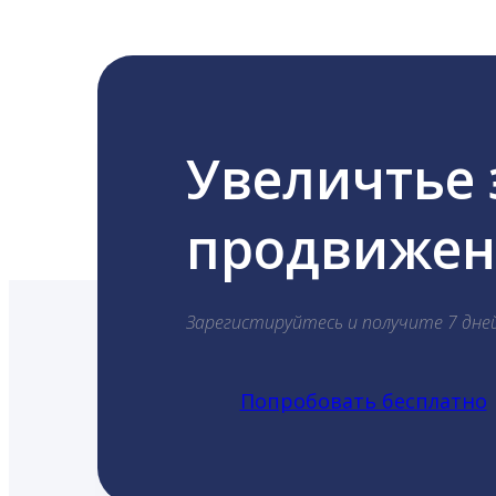
Увеличтье
продвижени
Зарегистируйтесь и получите 7 дне
Попробовать бесплатно