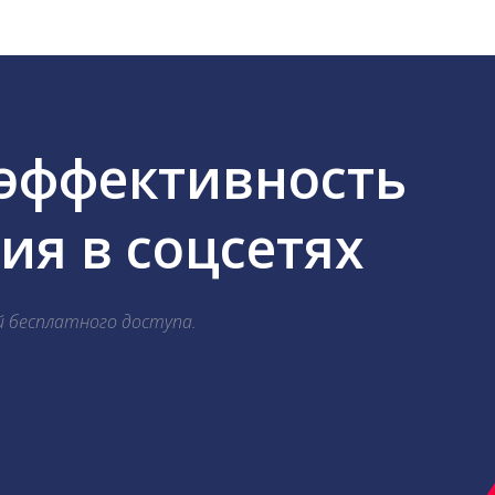
 эффективность
я в соцсетях
й бесплатного доступа.