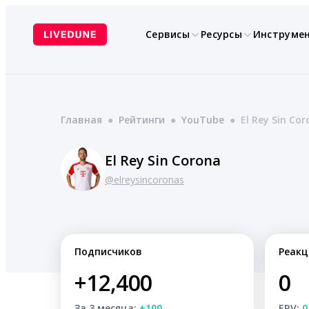
Перейти
к
Сервисы
Ресурсы
Инструме
содержимому
Главная
●
Рейтинги
●
YouTube
●
El Rey Sin Co
El Rey Sin Corona
@elreysincoronas
Подписчиков
Реакц
+12,400
0
За 3 месяца:
+100
ERV:
0