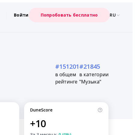
Войти
Попробовать бесплатно
RU
#151201
#21845
в общем
в категории
рейтинге
"Музыка"
DuneScore
+10
За 3 месяца:
0 (0%)