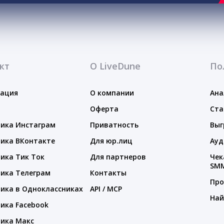
кт
О LiveDune
По
тация
О компании
Ана
Оферта
Ста
ика Инстаграм
Приватность
Выг
ика ВКонтакте
Для юр.лиц
Ауд
ика Тик Ток
Для партнеров
Чек
SM
ика Телеграм
Контакты
Про
ика в Одноклассниках
API / MCP
Най
ика Facebook
ика Макс