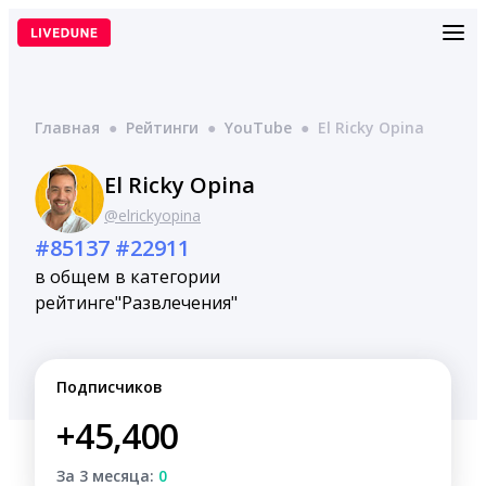
Перейти
к
содержимому
Главная
●
Рейтинги
●
YouTube
●
El Ricky Opina
El Ricky Opina
@elrickyopina
#85137
#22911
в общем
в категории
рейтинге
"Развлечения"
Подписчиков
+45,400
За 3 месяца:
0