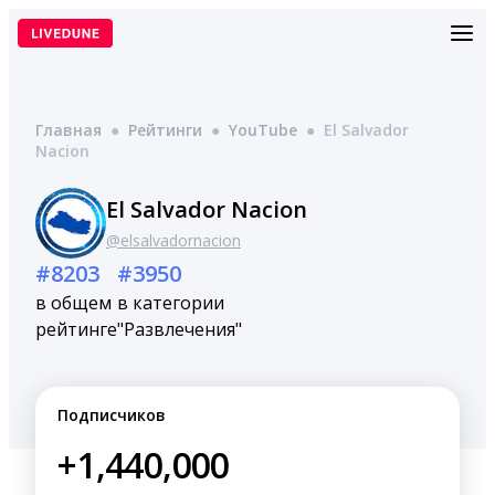
Перейти
к
содержимому
Главная
●
Рейтинги
●
YouTube
●
El Salvador
Nacion
El Salvador Nacion
@elsalvadornacion
#8203
#3950
в общем
в категории
рейтинге
"Развлечения"
Подписчиков
+1,440,000