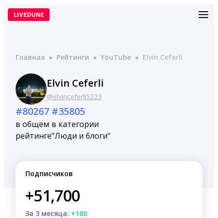
Перейти
к
содержимому
Главная
●
Рейтинги
●
YouTube
●
Elvin Ceferli
Elvin Ceferli
@elvinceferli5223
#80267
#35805
в общем
в категории
рейтинге
"Люди и блоги"
Подписчиков
+51,700
За 3 месяца:
+100