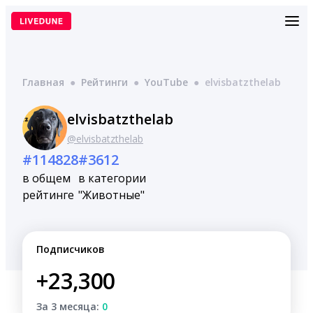
Перейти
к
содержимому
Главная
●
Рейтинги
●
YouTube
●
elvisbatzthelab
elvisbatzthelab
@elvisbatzthelab
#114828
#3612
в общем
в категории
рейтинге
"Животные"
Подписчиков
+23,300
За 3 месяца:
0