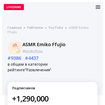
Перейти
к
содержимому
Главная
●
Рейтинги
●
YouTube
●
ASMR Emiko
Ffujio
ASMR Emiko Ffujio
@emikoffujio
#9386
#4437
в общем
в категории
рейтинге
"Развлечения"
Подписчиков
+1,290,000