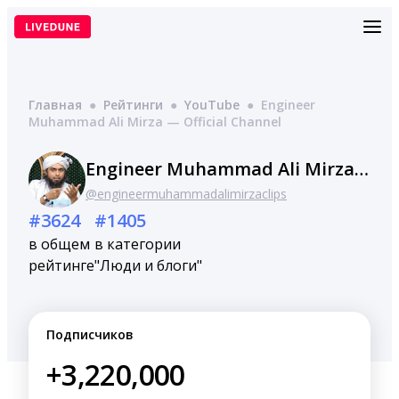
Перейти
к
содержимому
Главная
●
Рейтинги
●
YouTube
●
Engineer
Muhammad Ali Mirza — Official Channel
Engineer Muhammad Ali Mirza — Official Channel
@engineermuhammadalimirzaclips
#3624
#1405
в общем
в категории
рейтинге
"Люди и блоги"
Подписчиков
+3,220,000