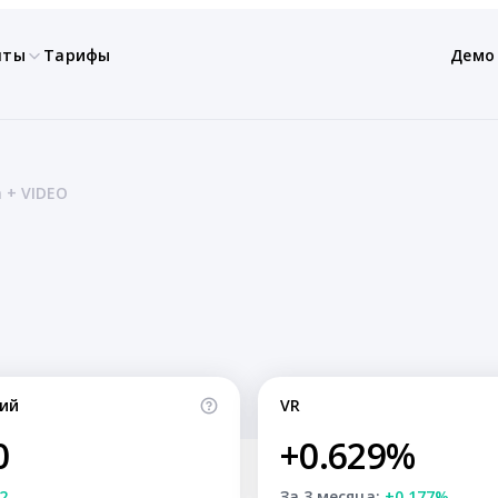
нты
Тарифы
Демо
a + VIDEO
ий
VR
0
+0.629%
2
За 3 месяца:
+0.177%