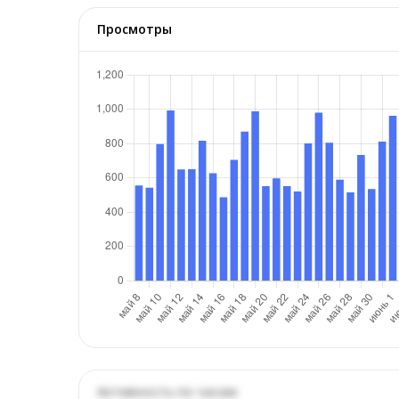
Просмотры
Активность по часам