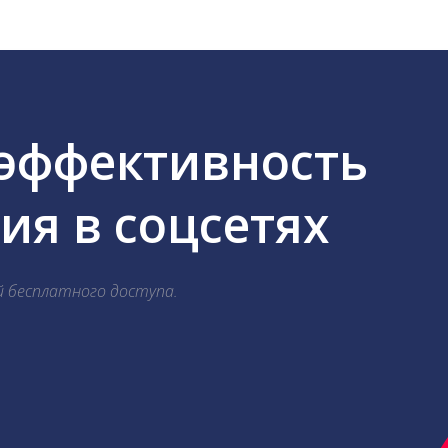
 эффективность
я в соцсетях
й бесплатного доступа.