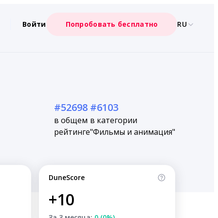
Войти
Попробовать бесплатно
RU
#52698
#6103
в общем
в категории
рейтинге
"Фильмы и анимация"
DuneScore
+10
За 3 месяца:
0 (0%)