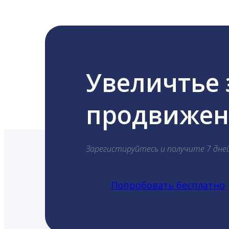
Увеличтье
продвижени
Зарегистируйтесь и получите 7 дне
Попробовать бесплатно