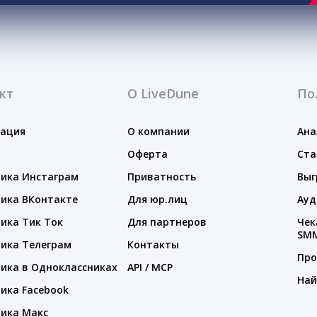
кт
О LiveDune
По
тация
О компании
Ана
Оферта
Ста
ика Инстаграм
Приватность
Выг
ика ВКонтакте
Для юр.лиц
Ауд
ика Тик Ток
Для партнеров
Чек
SM
ика Телеграм
Контакты
Про
ика в Одноклассниках
API / MCP
Най
ика Facebook
ика Макс