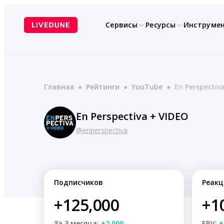
Перейти
к
Сервисы
Ресурсы
Инструме
содержимому
Главная
●
Рейтинги
●
YouTube
●
En Perspectiv
En Perspectiva + VIDEO
@enperspectiva
Подписчиков
Реакц
+125,000
+1
За 3 месяца:
+2,000
ERV:
+