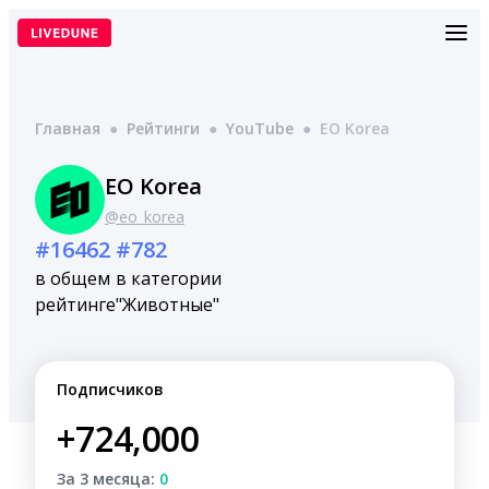
Перейти
к
содержимому
Главная
●
Рейтинги
●
YouTube
●
EO Korea
EO Korea
@eo_korea
#16462
#782
в общем
в категории
рейтинге
"Животные"
Подписчиков
+724,000
За 3 месяца:
0