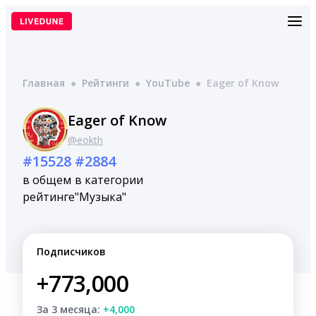
Перейти
к
содержимому
Главная
●
Рейтинги
●
YouTube
●
Eager of Know
Eager of Know
@eokth
#15528
#2884
в общем
в категории
рейтинге
"Музыка"
Подписчиков
+773,000
За 3 месяца:
+4,000