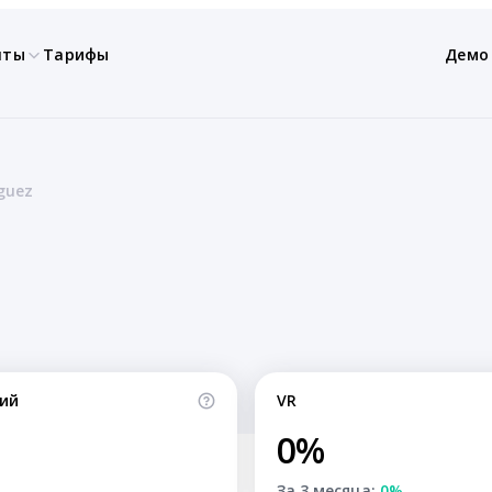
нты
Тарифы
Демо
guez
ий
VR
0%
За 3 месяца:
0%