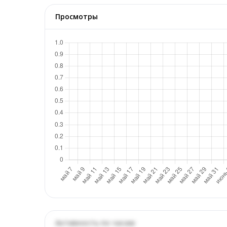
Просмотры
Активность по часам