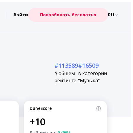
Войти
Попробовать бесплатно
RU
#113589
#16509
в общем
в категории
рейтинге
"Музыка"
DuneScore
+10
За 3 месяца:
0 (0%)