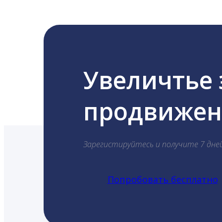
Увеличтье
продвижени
Зарегистируйтесь и получите 7 дне
Попробовать бесплатно