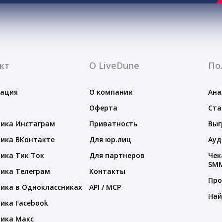
кт
О LiveDune
По
тация
О компании
Ана
Оферта
Ста
ика Инстаграм
Приватность
Выг
ика ВКонтакте
Для юр.лиц
Ауд
ика Тик Ток
Для партнеров
Чек
SM
ика Телеграм
Контакты
Про
ика в Одноклассниках
API / MCP
Най
ика Facebook
ика Макс