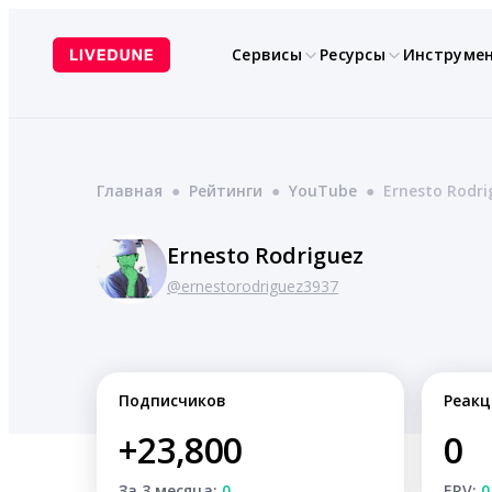
Перейти
к
Сервисы
Ресурсы
Инструме
содержимому
Главная
●
Рейтинги
●
YouTube
●
Ernesto Rodri
Ernesto Rodriguez
@ernestorodriguez3937
Подписчиков
Реакц
+23,800
0
За 3 месяца:
0
ERV:
0