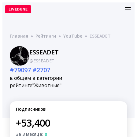
Перейти
к
содержимому
Главная
●
Рейтинги
●
YouTube
●
ESSEADET
ESSEADET
@ESSEADET
#79097
#2707
в общем
в категории
рейтинге
"Животные"
Подписчиков
+53,400
За 3 месяца:
0