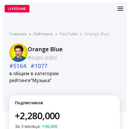
Перейти
к
содержимому
Главная
●
Рейтинги
●
YouTube
●
Orange Blue
Orange Blue
@eugen_anghel
#5164
#1077
в общем
в категории
рейтинге
"Музыка"
Подписчиков
+2,280,000
За 3 месяца:
+30,000