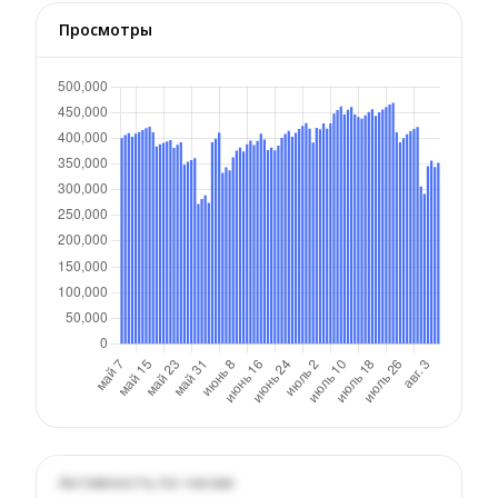
Просмотры
Активность по часам