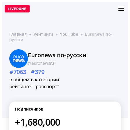
Перейти
к
содержимому
Главная
●
Рейтинги
●
YouTube
●
Euronews по-
русски
Euronews по-русски
@euronewsru
#7063
#379
в общем
в категории
рейтинге
"Транспорт"
Подписчиков
+1,680,000