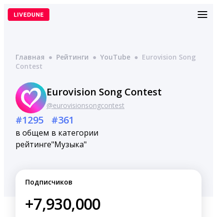
Перейти
к
содержимому
Главная
●
Рейтинги
●
YouTube
●
Eurovision Song
Contest
Eurovision Song Contest
@eurovisionsongcontest
#1295
#361
в общем
в категории
рейтинге
"Музыка"
Подписчиков
+7,930,000