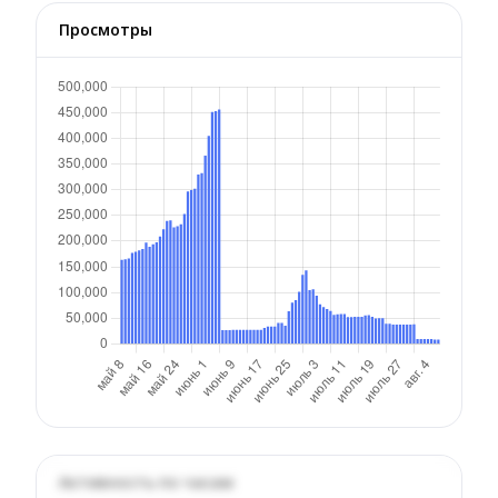
Просмотры
Активность по часам