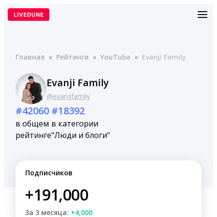
Перейти
к
содержимому
Главная
●
Рейтинги
●
YouTube
●
Evanji Family
Evanji Family
@evanjifamily
#42060
#18392
в общем
в категории
рейтинге
"Люди и блоги"
Подписчиков
+191,000
За 3 месяца:
+4,000