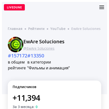
Перейти
к
содержимому
Главная
●
Рейтинги
●
YouTube
●
EwAre Soluciones
EwAre Soluciones
@EwAre Soluciones
#157172
#13350
в общем
в категории
рейтинге
"Фильмы и анимация"
Подписчиков
+11,394
За 3 месяца:
0