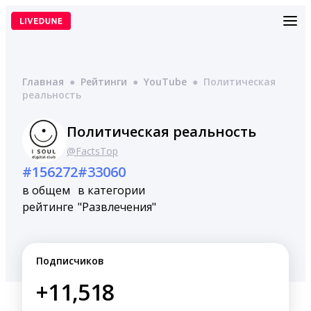
Перейти
к
содержимому
Главная
●
Рейтинги
●
YouTube
●
Политическая
реальность
Политическая реальность
@FactsTop
#156272
#33060
в общем
в категории
рейтинге
"Развлечения"
Подписчиков
+11,518