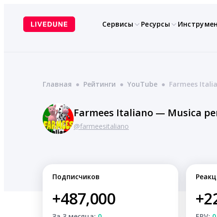
Перейти
к
Сервисы
Ресурсы
Инструме
содержимому
Главная
●
Рейтинги
●
YouTube
●
Farmees Itali
Farmees Italiano — Musica pe
@farmeesitaliano
Подписчиков
Реакц
+487,000
+2
За 3 месяца:
0
ERV:
0