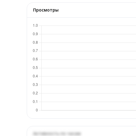
Просмотры
Активность по часам