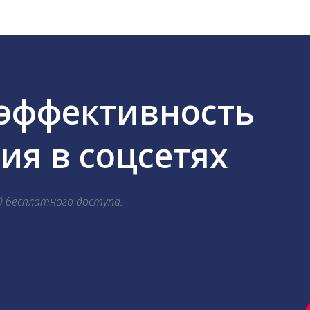
 эффективность
я в соцсетях
й бесплатного доступа.