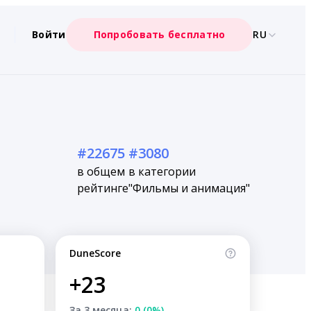
Войти
Попробовать бесплатно
RU
#22675
#3080
в общем
в категории
рейтинге
"Фильмы и анимация"
DuneScore
+23
За 3 месяца:
0 (0%)