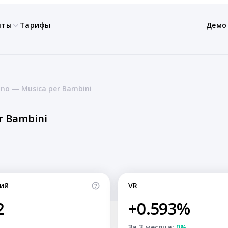
нты
Тарифы
Демо
ano — Musica per Bambini
r Bambini
ий
VR
2
+0.593%
За 3 месяца:
0%