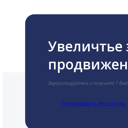
Увеличтье
продвижени
Зарегистируйтесь и получите 7 дне
Попробовать бесплатно