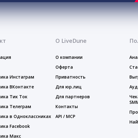
кт
О LiveDune
По
тация
О компании
Ана
Оферта
Ста
ика Инстаграм
Приватность
Выг
ика ВКонтакте
Для юр.лиц
Ауд
ика Тик Ток
Для партнеров
Чек
SM
ика Телеграм
Контакты
Про
ика в Одноклассниках
API / MCP
Най
ика Facebook
ика Макс