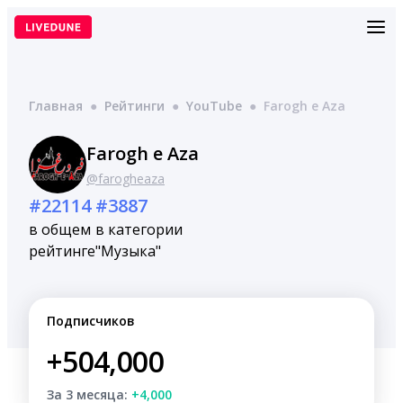
Перейти
к
содержимому
Главная
●
Рейтинги
●
YouTube
●
Farogh e Aza
Farogh e Aza
@farogheaza
#22114
#3887
в общем
в категории
рейтинге
"Музыка"
Подписчиков
+504,000
За 3 месяца:
+4,000