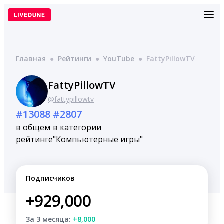
Перейти
к
содержимому
Главная
●
Рейтинги
●
YouTube
●
FattyPillowTV
FattyPillowTV
@fattypillowtv
#13088
#2807
в общем
в категории
рейтинге
"Компьютерные игры"
Подписчиков
+929,000
За 3 месяца:
+8,000