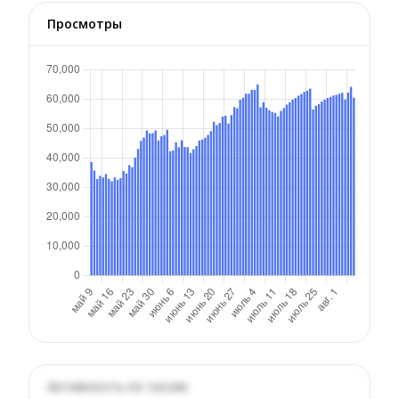
Просмотры
Активность по часам