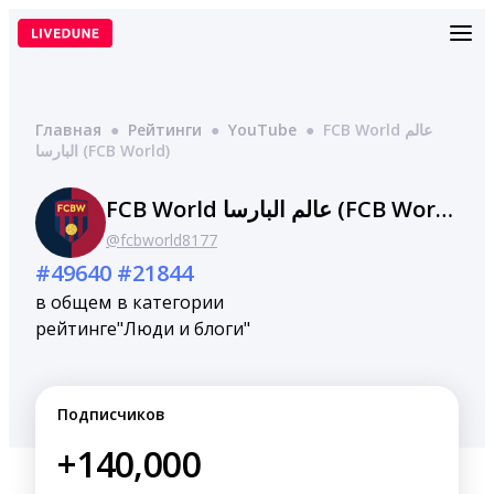
Перейти
к
содержимому
Главная
●
Рейтинги
●
YouTube
●
FCB World عالم
البارسا (FCB World)
FCB World عالم البارسا (FCB World)
@fcbworld8177
#49640
#21844
в общем
в категории
рейтинге
"Люди и блоги"
Подписчиков
+140,000