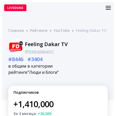
Перейти
к
содержимому
Главная
●
Рейтинги
●
YouTube
●
Feeling Dakar TV
Feeling Dakar TV
@feelingdakartv1
#8446
#3404
в общем
в категории
рейтинге
"Люди и блоги"
Подписчиков
+1,410,000
За 3 месяца:
+30,000