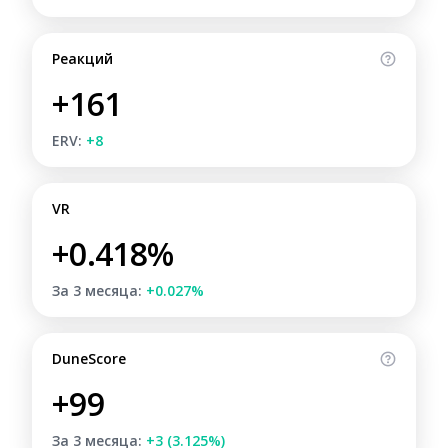
Реакций
+161
ERV:
+8
VR
+0.418%
За 3 месяца:
+0.027%
DuneScore
+99
За 3 месяца:
+3 (3.125%)