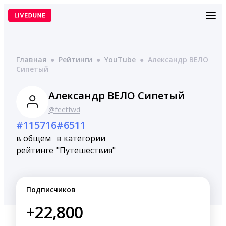
Перейти
к
содержимому
Главная
●
Рейтинги
●
YouTube
●
Александр ВЕЛО
Сипетый
Александр ВЕЛО Сипетый
@feetfwd
#115716
#6511
в общем
в категории
рейтинге
"Путешествия"
Подписчиков
+22,800