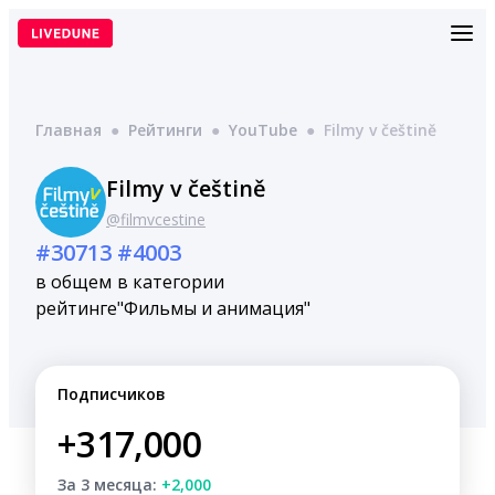
Перейти
к
содержимому
Главная
●
Рейтинги
●
YouTube
●
Filmy v češtině
Filmy v češtině
@filmvcestine
#30713
#4003
в общем
в категории
рейтинге
"Фильмы и анимация"
Подписчиков
+317,000
За 3 месяца:
+2,000