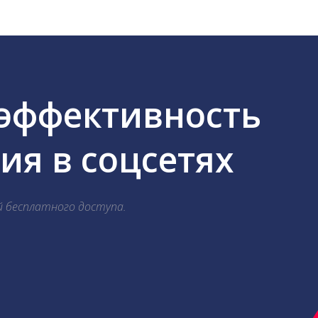
 эффективность
я в соцсетях
й бесплатного доступа.