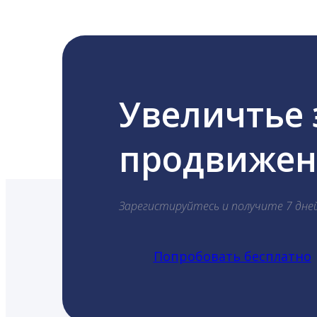
Увеличтье
продвижени
Зарегистируйтесь и получите 7 дне
Попробовать бесплатно