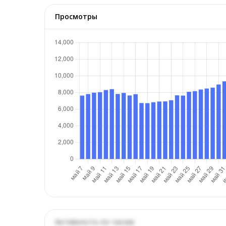
Просмотры
Активность по часам