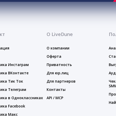
кт
О LiveDune
По
тация
О компании
Ана
Оферта
Ста
ика Инстаграм
Приватность
Выг
ика ВКонтакте
Для юр.лиц
Ауд
ика Тик Ток
Для партнеров
Чек
SM
ика Телеграм
Контакты
Про
ика в Одноклассниках
API / MCP
Най
ика Facebook
ика Макс