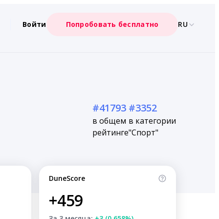
Войти
Попробовать бесплатно
RU
#41793
#3352
в общем
в категории
рейтинге
"Спорт"
DuneScore
+459
За 3 месяца:
+3 (0.658%)