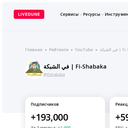
Перейти
к
Сервисы
Ресурсы
Инструме
содержимому
Главная
●
Рейтинги
●
YouTube
●
ي الشبكة
في الشبكة | Fi-Shabaka
@fishabaka
Подписчиков
Реакц
+193,000
+5
За 3 месяца:
+1,000
ERV:
+