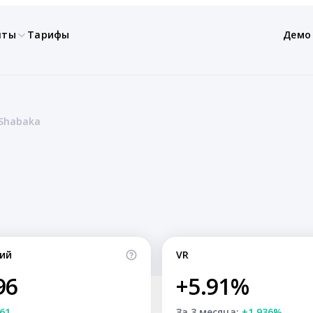
нты
Тарифы
Демо
ف | Fi-Shabaka
ий
VR
96
+5.91%
61
За 3 месяца:
+1.936%