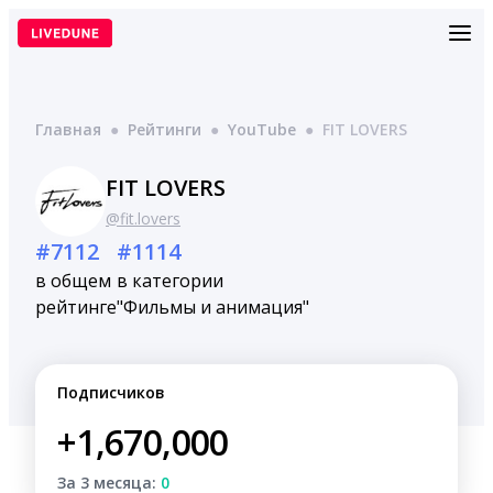
Перейти
к
содержимому
Главная
●
Рейтинги
●
YouTube
●
FIT LOVERS
FIT LOVERS
@fit.lovers
#7112
#1114
в общем
в категории
рейтинге
"Фильмы и анимация"
Подписчиков
+1,670,000
За 3 месяца:
0