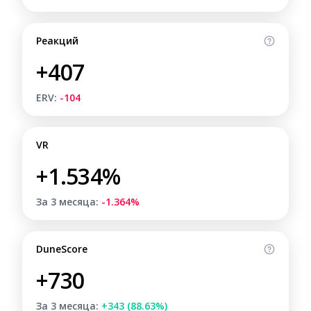
Реакций
+407
ERV:
-104
VR
+1.534%
За 3 месяца:
-1.364%
DuneScore
+730
За 3 месяца:
+343 (88.63%)