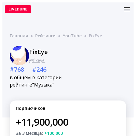
Перейти
к
содержимому
Главная
●
Рейтинги
●
YouTube
●
FixEye
FixEye
@fixeye
#768
#246
в общем
в категории
рейтинге
"Музыка"
Подписчиков
+11,900,000
За 3 месяца:
+100,000