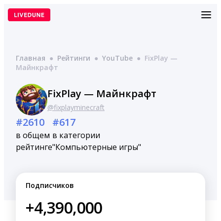
Перейти
к
содержимому
Главная
●
Рейтинги
●
YouTube
●
FixPlay —
Майнкрафт
FixPlay — Майнкрафт
@fixplayminecraft
#2610
#617
в общем
в категории
рейтинге
"Компьютерные игры"
Подписчиков
+4,390,000